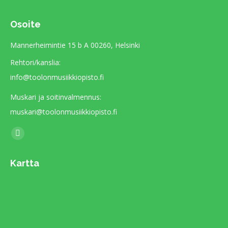
Osoite
Mannerheimintie 15 b A 00260, Helsinki
Rehtori/kanslia:
info@toolonmusiikkiopisto.fi
Muskari ja soitinvalmennus:
muskari@toolonmusiikkiopisto.fi
Find us on:
Facebook
page
Kartta
opens
in
new
window