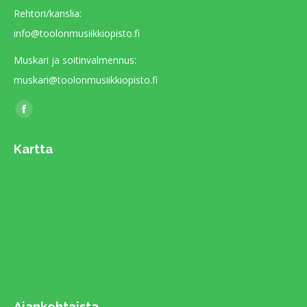
Rehtori/kanslia:
info@toolonmusiikkiopisto.fi
Muskari ja soitinvalmennus:
muskari@toolonmusiikkiopisto.fi
Find us on:
Facebook
page
Kartta
opens
in
new
window
Ajankohtaista