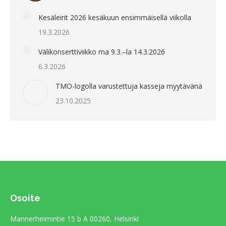
Kesäleirit 2026 kesäkuun ensimmäisellä viikolla
19.3.2026
Välikonserttiviikko ma 9.3.–la 14.3.2026
6.3.2026
TMO-logolla varustettuja kasseja myytävänä
23.10.2025
Osoite
Mannerheimintie 15 b A 00260, Helsinki