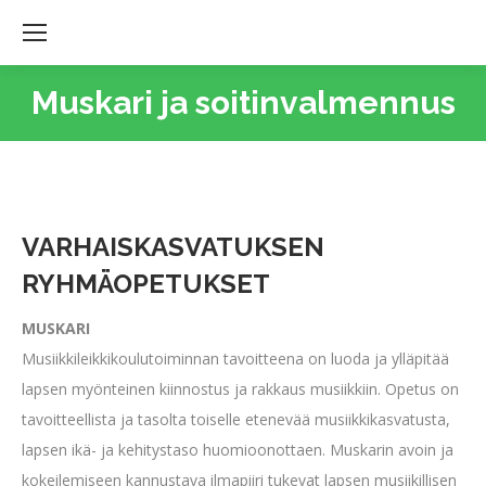
Muskari ja soitinvalmennus
VARHAISKASVATUKSEN
RYHMÄOPETUKSET
MUSKARI
Musiikkileikkikoulutoiminnan tavoitteena on luoda ja ylläpitää
lapsen myönteinen kiinnostus ja rakkaus musiikkiin. Opetus on
tavoitteellista ja tasolta toiselle etenevää musiikkikasvatusta,
lapsen ikä- ja kehitystaso huomioonottaen. Muskarin avoin ja
kokeilemiseen kannustava ilmapiiri tukevat lapsen musiikillisen