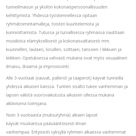
tunneilmaisun ja yksilön kokonaispersoonallisuuden
kehittymistä. Yhdessä työskennellessä opitaan
ryhmätoimintamalleja, toisten kuuntelemista ja
kunnioittamista. Tutussa ja turvallisessa ryhmässä nautitaan
musiikista elämyksellisesti ja kokonaisvaltaisesti mm.
kuunnellen, laulaen, loruillen, soittaen, tanssien / liikkuen ja
leikkien. Opetuksessa vahvasti mukana ovat myös visuaalinen
ilmaisu, draama ja improvisointi.
Alle 3-vuotiaat (vauvat, pallerot ja taaperot) käyvät tunneilla
yhdessä aikuisen kanssa. Tuntien sisältö tukee vanhemman ja
lapsen välistä vuorovaikutusta aikuisen ollessa mukana
aktiivisena toimijana.
Noin 3-vuotiaasta (muksuryhmä) alkaen lapset
käyvät muskarissa pääsääntöisesti ilman
vanhempaa. Erityisesti syksyllä ryhmien alkaessa vanhemmat