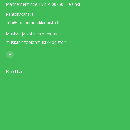
Mannerheimintie 15 b A 00260, Helsinki
Rehtori/kanslia:
info@toolonmusiikkiopisto.fi
Muskari ja soitinvalmennus:
muskari@toolonmusiikkiopisto.fi
Find us on:
Facebook
page
Kartta
opens
in
new
window