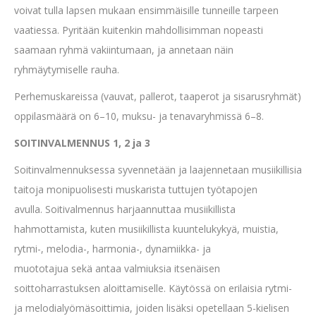
voivat tulla lapsen mukaan ensimmäisille tunneille tarpeen
vaatiessa. Pyritään kuitenkin mahdollisimman nopeasti
saamaan ryhmä vakiintumaan, ja annetaan näin
ryhmäytymiselle rauha.
Perhemuskareissa (vauvat, pallerot, taaperot ja sisarusryhmät)
oppilasmäärä on 6–10, muksu- ja tenavaryhmissä 6–8.
SOITINVALMENNUS 1, 2 ja 3
Soitinvalmennuksessa syvennetään ja laajennetaan musiikillisia
taitoja monipuolisesti muskarista tuttujen työtapojen
avulla. Soitivalmennus harjaannuttaa musiikillista
hahmottamista, kuten musiikillista kuuntelukykyä, muistia,
rytmi-, melodia-, harmonia-, dynamiikka- ja
muototajua sekä antaa valmiuksia itsenäisen
soittoharrastuksen aloittamiselle. Käytössä on erilaisia rytmi-
ja melodialyömäsoittimia, joiden lisäksi opetellaan 5-kielisen