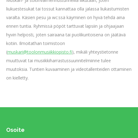
Muskari- ja soitinvalmennustunneilla liikutaan, joten
liukuestesukat tai tossut kannattaa olla jalassa liukastumisten
varalta. Käsien pesu ja wc:ssä käyminen on hyvä tehdä aina
ennen tuntia. Ryhmissä pöpöt tarttuvat lapsiin ja ohjaajaan
hyvin helposti, joten sairaana tai puolikuntoisena on jäätävä
kotiin. Ilmoitathan toimistoon
(
muskari@toolonmusiikkiopisto.fi
), mikäli yhteystietonne
muuttuvat tai musiikkiharrastussuunnitelmiinne tulee
muutoksia. Tuntien kuvaaminen ja videotallenteiden ottaminen
on kielletty.
Osoite