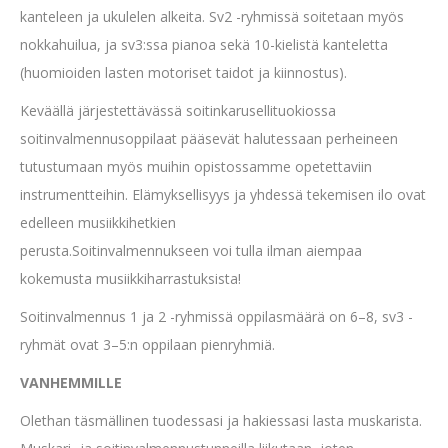
kanteleen ja ukulelen alkeita. Sv2 -ryhmissä soitetaan myös
nokkahuilua, ja sv3:ssa pianoa sekä 10-kielistä kanteletta
(huomioiden lasten motoriset taidot ja kiinnostus).
Keväällä järjestettävässä soitinkarusellituokiossa
soitinvalmennusoppilaat pääsevät halutessaan perheineen
tutustumaan myös muihin opistossamme opetettaviin
instrumentteihin. Elämyksellisyys ja yhdessä tekemisen ilo ovat
edelleen musiikkihetkien
perusta.Soitinvalmennukseen voi tulla ilman aiempaa
kokemusta musiikkiharrastuksista!
Soitinvalmennus 1 ja 2 -ryhmissä oppilasmäärä on 6–8, sv3 -
ryhmät ovat 3–5:n oppilaan pienryhmiä.
VANHEMMILLE
Olethan täsmällinen tuodessasi ja hakiessasi lasta muskarista.