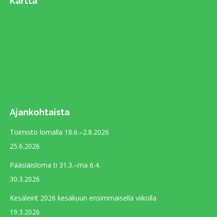
Kartta
opens
in
new
window
Ajankohtaista
Toimisto lomalla 18.6.–2.8.2026
25.6.2026
Pääsiäisloma ti 31.3.–ma 6.4.
30.3.2026
Kesäleirit 2026 kesäkuun ensimmäisellä viikolla
19.3.2026