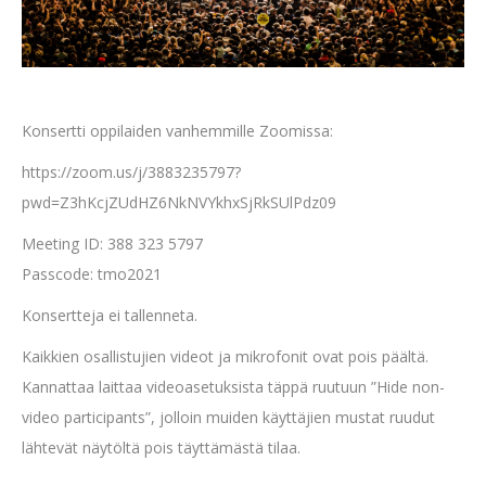
Konsertti oppilaiden vanhemmille Zoomissa:
https://zoom.us/j/3883235797?
pwd=Z3hKcjZUdHZ6NkNVYkhxSjRkSUlPdz09
Meeting ID: 388 323 5797
Passcode: tmo2021
Konsertteja ei tallenneta.
Kaikkien osallistujien videot ja mikrofonit ovat pois päältä.
Kannattaa laittaa videoasetuksista täppä ruutuun ”Hide non-
video participants”, jolloin muiden käyttäjien mustat ruudut
lähtevät näytöltä pois täyttämästä tilaa.