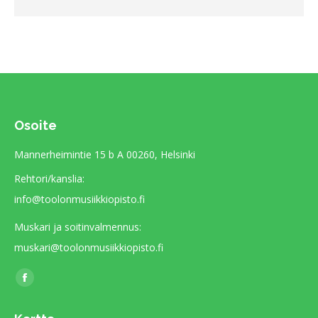
Osoite
Mannerheimintie 15 b A 00260, Helsinki
Rehtori/kanslia:
info@toolonmusiikkiopisto.fi
Muskari ja soitinvalmennus:
muskari@toolonmusiikkiopisto.fi
Find us on:
Facebook
page