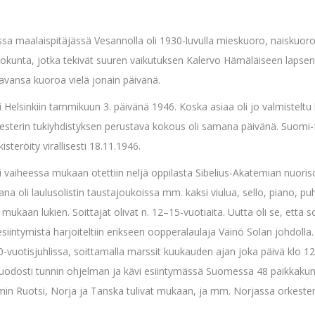
sa maalaispitäjässä Vesannolla oli 1930-luvulla mieskuoro, naiskuor
ttokunta, jotka tekivät suuren vaikutuksen Kalervo Hämäläiseen lapse
tavansa kuoroa vielä jonain päivänä.
 Helsinkiin tammikuun 3. päivänä 1946. Koska asiaa oli jo valmisteltu k
rkesterin tukiyhdistyksen perustava kokous oli samana päivänä. Suomi-
steröity virallisesti 18.11.1946.
si vaiheessa mukaan otettiin neljä oppilasta Sibelius-Akatemian nuoriso
a oli laulusolistin taustajoukoissa mm. kaksi viulua, sello, piano, puha
mukaan lukien. Soittajat olivat n. 12–15-vuotiaita. Uutta oli se, että soit
siintymistä harjoiteltiin erikseen oopperalaulaja Väinö Solan johdolla.
-vuotisjuhlissa, soittamalla marssit kuukauden ajan joka päivä klo 12
uodosti tunnin ohjelman ja kävi esiintymässä Suomessa 48 paikkakunn
in Ruotsi, Norja ja Tanska tulivat mukaan, ja mm. Norjassa orkesteri