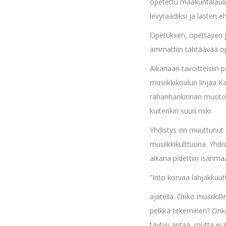
opetettu maakuntalauluj
levyraadiksi ja lasten e
Opetuksen, opettajien j
ammattiin tähtäävää ope
Aikanaan tavoitteisiin 
musiikkikoulun linjaa 
rahanhankinnan muotona.
kuitenkin suuri riski.
Yhdistys on muuttunut 
musiikkikulttuuria. Yhd
aikana pidettiin isänmaa
”Into korvaa lahjakkuutt
ajatella. Onko musiikill
pelkkä tekeminen? Onko
täytyy antaa, mutta ei l