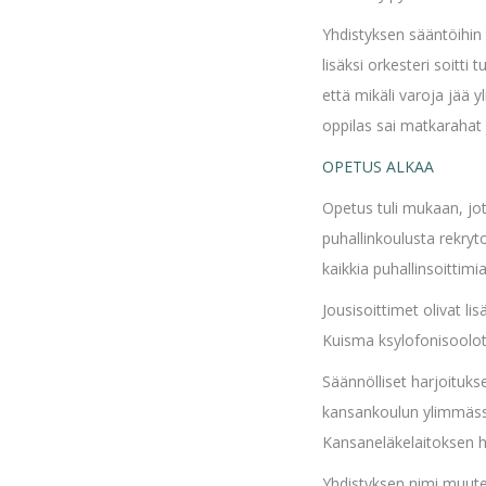
Yhdistyksen sääntöihin 
lisäksi orkesteri soitti
että mikäli varoja jää 
oppilas sai matkarahat
OPETUS ALKAA
Opetus tuli mukaan, jot
puhallinkoulusta rekryto
kaikkia puhallinsoittim
Jousisoittimet olivat l
Kuisma ksylofonisoolot
Säännölliset harjoituks
kansankoulun ylimmässä
Kansaneläkelaitoksen hu
Yhdistyksen nimi muutet