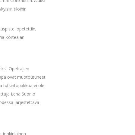
umalistonkadulla. Aluksi
isiin tiloihin
spiste lopetettiin,
Pia Kortealan
eksi. Opettajien
ntatapa ovat muotoutuneet
a tutkintopakkoa ei ole
pettaja Lena Suonio
uodessa järjestettävä
a jonkinlainen