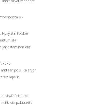
 Tunnit olivat menneet
htoehtoista ei-
en. Nykyistä Töölön
puuttumista
 järjestäminen olisi
ut koko
n mittaan pois. Kalervon
isiin lapsiin.
menestyä? Riittääkö
itiivista palautetta