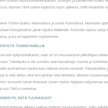
imi tuolloin nuorisoasiainkeskuksen, koulujen ja päiväkotien lisäksi H
tössä. Vuonna 1994 saatiin käyttöön myös yläkerta. 1998 muutettiin nyky
ama Töölön lisäksi, Maunulassa ja useita Puistolassa. Maunulan opetu
aan kotiopetukset jäivät lopulta eläkkeelle. Puistolan opetus siirtyi 
iinsa, josta se lopetettiin myöhemmin.
 NYKYISTÄ TOIMINTAMALLIA
usta asti nykyisenkaltaista, vaan se on muovautunut pikkuhiljaa sellais
utusta. Taiteilijoita ei ole suosittu vaan kasvattajia. Suunta ja toimi
en poistamisen kautta kuin selkeää visiota seuraten. Pääsykokeita j
ja ei ollut aluksi, eikä Kirsi pitänyt niitä tärkeänä. Silloinen muskario
a, mm. konsertit tulivat ilmeisesti Lenan myötä. Nykyisin neljä kertaa v
keä osa TMO:n toimintaa.
NNEISYYS, ENTÄ TULEVAISUUS?
ntymistoiminnan jälkeen saattaa mieleen nousta kysymys, onko nykytil