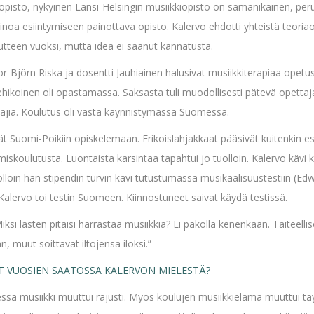
pisto, nykyinen Länsi-Helsingin musiikkiopisto on samanikäinen, per
inoa esiintymiseen painottava opisto. Kalervo ehdotti yhteistä teoriao
uutteen vuoksi, mutta idea ei saanut kannatusta.
-Björn Riska ja dosentti Jauhiainen halusivat musiikkiterapiaa opetu
i Lehikoinen oli opastamassa. Saksasta tuli muodollisesti pätevä opetta
ajia. Koulutus oli vasta käynnistymässä Suomessa.
ät Suomi-Poikiin opiskelemaan. Erikoislahjakkaat pääsivät kuitenkin es
ymiskoulutusta. Luontaista karsintaa tapahtui jo tuolloin. Kalervo kävi
loin hän stipendin turvin kävi tutustumassa musikaalisuustestiin (Ed
 Kalervo toi testin Suomeen. Kiinnostuneet saivat käydä testissä.
si lasten pitäisi harrastaa musiikkia? Ei pakolla kenenkään. Taiteellis
 muut soittavat iltojensa iloksi.”
 VUOSIEN SAATOSSA KALERVON MIELESTÄ?
ssa musiikki muuttui rajusti. Myös koulujen musiikkielämä muuttui täy