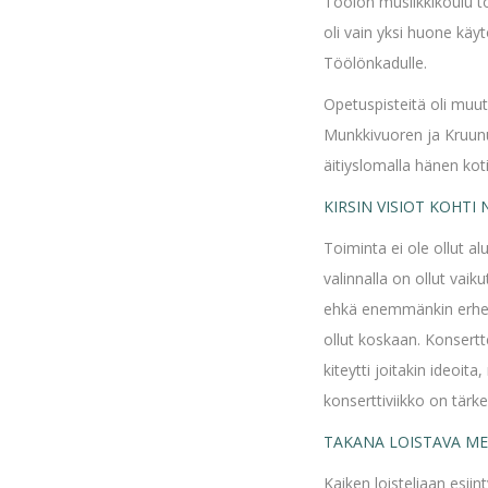
Töölön musiikkikoulu to
oli vain yksi huone käy
Töölönkadulle.
Opetuspisteitä oli muut
Munkkivuoren ja Kruunuh
äitiyslomalla hänen kot
KIRSIN VISIOT KOHTI
Toiminta ei ole ollut al
valinnalla on ollut vaik
ehkä enemmänkin erheid
ollut koskaan. Konsertte
kiteytti joitakin ideoit
konserttiviikko on tär
TAKANA LOISTAVA ME
Kaiken loisteliaan esii