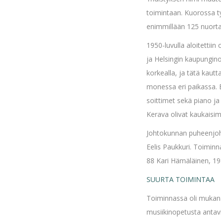
toimintaan. Kuorossa ty
enimmillään 125 nuorta
1950-luvulla aloitettiin
ja Helsingin kaupungino
korkealla, ja tätä kautt
monessa eri paikassa. E
soittimet sekä piano ja
Kerava olivat kaukaisi
Johtokunnan puheenjohta
Eelis Paukkuri. Toimin
88 Kari Hämäläinen, 19
SUURTA TOIMINTAA
Toiminnassa oli mukana
musiikinopetusta antavi