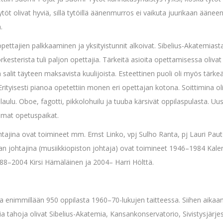
töt olivat hyviä, sillä tytöillä äänenmurros ei vaikuta juurikaan äänee
.
 opettajien palkkaaminen ja yksityistunnit alkoivat. Sibelius-Akatemias
rkesterista tuli paljon opettajia. Tärkeitä asioita opettamisessa oliva
a salit täyteen maksavista kuulijoista. Esteettinen puoli oli myös tärke
rityisesti pianoa opetettiin monen eri opettajan kotona. Soittimina oli
 laulu. Oboe, fagotti, pikkolohuilu ja tuuba kärsivät oppilaspulasta. U
mmat opetuspaikat.
jina ovat toimineet mm. Ernst Linko, vpj Sulho Ranta, pj Lauri Pauto
nan johtajina (musiikkiopiston johtaja) ovat toimineet 1946–1984 Kal
88–2004 Kirsi Hämäläinen ja 2004– Harri Hölttä.
 enimmillään 950 oppilasta 1960–70-lukujen taitteessa. Siihen aikaa
a tahoja olivat Sibelius-Akatemia, Kansankonservatorio, Sivistysjärje