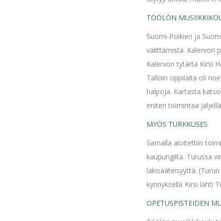
TÖÖLÖN MUSIIKKIKOU
Suomi-Poikien ja Suomi-
välittämistä. Kalervon 
Kalervon tytärtä Kirsi H
Tällöin oppilaita oli no
halpoja. Kartasta katsot
eniten toimintaa jäljel
MYÖS TURKKUSES
Samalla aloitettiin toi
kaupungilta. Turussa v
lakisääteisyyttä. (Turun
kynnyksellä Kirsi lähti 
OPETUSPISTEIDEN M