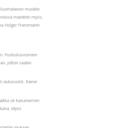
a. Suomalaisen musiikin
ännöissä mainittiin myös,
utama Holger Fransmanin
iin. Puolustusvoimien
n, jolloin saatiin
i viulusoolot, Rainer
paikka oli Kaisaniemen
ikkana. Myös
 otettiin mukaan