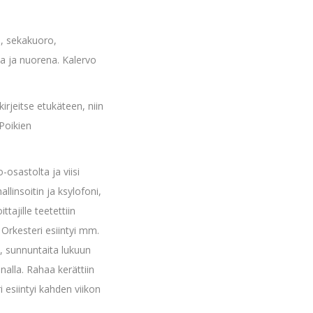
o, sekakuoro,
na ja nuorena. Kalervo
irjeitse etukäteen, niin
Poikien
-osastolta ja viisi
llinsoitin ja ksylofoni,
tajille teetettiin
 Orkesteri esiintyi mm.
, sunnuntaita lukuun
alla. Rahaa kerättiin
 esiintyi kahden viikon