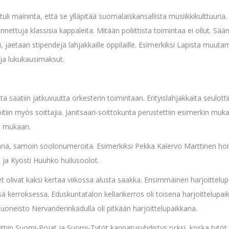
tuli maininta, että se ylläpitää suomalaiskansallista musiikkikulttuuri
 tunnettuja klassisia kappaleita. Mitään poliittista toimintaa ei ollut. Sä
yli, jaetaan stipendejä lahjakkaille oppilaille. Esimerkiksi Lapista mu
 ja lukukausimaksut.
ta saatiin jatkuvuutta orkesterin toimintaan. Erityislahjakkaita seulott
itiin myös soittajia. Janitsaari-soittokunta perustettiin esimerkin mukaa
ia mukaan.
isänä, samoin soolonumeroita. Esimerkiksi Pekka Kalervo Marttinen hoit
 ja Kyösti Huuhko huilusoolot.
et olivat kaksi kertaa viikossa alusta saakka. Ensimmäinen harjoittelu
 kerroksessa. Eduskuntatalon kellarikerros oli toisena harjoittelupa
oneisto Nervanderinkadulla oli pitkään harjoittelupaikkana.
tiin Suomi-Pojat ja Suomi-Tytöt kannatusyhdistys ry:ksi, koska tytöt