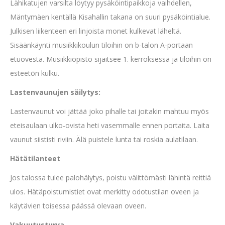
Lähikatujen varsilta löytyy pysäköintipaikkoja vaihdellen,
Mäntymäen kentällä Kisahallin takana on suuri pysäköintialue.
Julkisen liikenteen eri linjoista monet kulkevat läheltä.
Sisäänkäynti musiikkikoulun tiloihin on b-talon A-portaan
etuovesta. Musiikkiopisto sijaitsee 1. kerroksessa ja tiloihin on
esteetön kulku.
Lastenvaunujen säilytys:
Lastenvaunut voi jättää joko pihalle tai joitakin mahtuu myös
eteisaulaan ulko-ovista heti vasemmalle ennen portaita. Laita
vaunut siististi riviin. Älä puistele lunta tai roskia aulatilaan.
Hätätilanteet
Jos talossa tulee palohälytys, poistu välittömästi lähintä reittiä
ulos. Hätäpoistumistiet ovat merkitty odotustilan oveen ja
käytävien toisessa päässä olevaan oveen.
Vakuutusturva