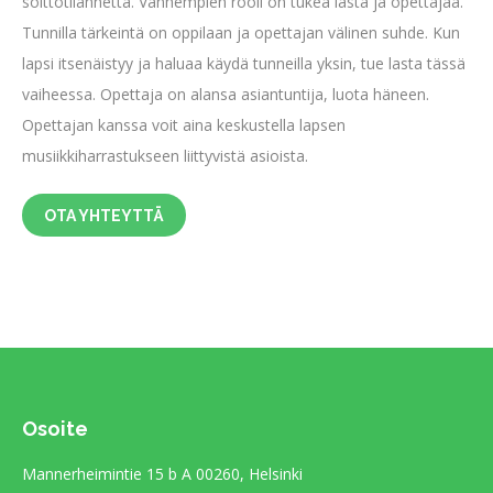
soittotilannetta. Vanhempien rooli on tukea lasta ja opettajaa.
Tunnilla tärkeintä on oppilaan ja opettajan välinen suhde. Kun
lapsi itsenäistyy ja haluaa käydä tunneilla yksin, tue lasta tässä
vaiheessa. Opettaja on alansa asiantuntija, luota häneen.
Opettajan kanssa voit aina keskustella lapsen
musiikkiharrastukseen liittyvistä asioista.
OTA YHTEYTTÄ
Osoite
Mannerheimintie 15 b A 00260, Helsinki