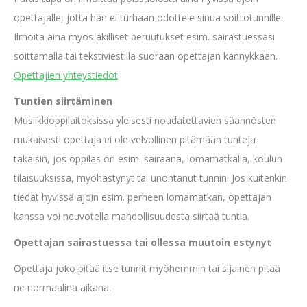
opettajalle, jotta hän ei turhaan odottele sinua soittotunnille.
Ilmoita aina myös äkilliset peruutukset esim. sairastuessasi
soittamalla tai tekstiviestillä suoraan opettajan kännykkään.
Opettajien yhteystiedot
Tuntien siirtäminen
Musiikkioppilaitoksissa yleisesti noudatettavien säännösten
mukaisesti opettaja ei ole velvollinen pitämään tunteja
takaisin, jos oppilas on esim. sairaana, lomamatkalla, koulun
tilaisuuksissa, myöhästynyt tai unohtanut tunnin. Jos kuitenkin
tiedät hyvissä ajoin esim. perheen lomamatkan, opettajan
kanssa voi neuvotella mahdollisuudesta siirtää tuntia.
Opettajan sairastuessa tai ollessa muutoin estynyt
Opettaja joko pitää itse tunnit myöhemmin tai sijainen pitää
ne normaalina aikana.