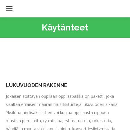
Käytänteet
LUKUVUODEN RAKENNE
Jokaisen soittavan oppilaan oppilaspaikka on paketti, joka
sisältää erilaisen määrän musiikkitunteja lukuvuoden aikana.
Yksilötunnin lisäksi siihen voi kuulua oppilaasta riippuen
musiikin perusteita, rytmiikkaa, ryhmätunteja, orkesteria,
bändiä ja muuta yhteismusisointia, konserttiesiintymisiä ja