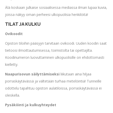
Älä koskaan julkaise sosiaalisessa mediassa ilman lupaa kuvia,
joissa näkyy oman perheesi ulkopuolisia henkilöitä!
TILAT JA KULKU
Ovikoodit
Opiston tiloihin pääsyyn tarvitaan ovikoodi. Uuden koodin saat
tietoosi ilmoittautumisessa, toimistolta tai opettajilta.
Koodinumeron luovuttaminen ulkopuolisille on ehdottomasti
kielletty.
Naapurisovun säilyttämiseksi
liikutaan aina hiljaa
porraskäytävässä ja vältetään turhaa metelöintiä! Tunneille
odottelu tapahtuu opiston aulatiloissa, porraskäytävässä ei
oleskella.
Pysäköinti ja kulkuyhteydet