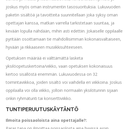
joskus myös oman instrumentin tasosuorituksia. Lukuvuoden
paketin sisältöä ja tavoitteita suunnitellaan joka syksy oman
opettajan kanssa, matkan varrella tarkistetaan suuntaa, ja
kevään lopulla nähdään, mihin asti edettiin. Jokaiselle oppilaalle
pyritään osoittamaan tie mahdollisimman kokonaisvaltaiseen,
hyvään ja rikkaaseen musiikkisuhteeseen.
Opetuksen määrää ei välttämättä lasketa
yksilöopetuskertoina/viikko, vaan opetuksen kokonaisuus
kertoo sisällöstä enemmän. Lukuvuodessa on 32
toimintaviikkoa, joiden sisältö voi vaihdella eri viikkoina. Joskus
oppilaalla voi olla viikko, jolloin normaalin yksilötunnin sijaan
onkin ryhmätunti tai konserttiviikko.
TUNTIPERUUTUSKÄYTÄNTÖ
Ilmoita poissaoloista aina opettajalle?:
Paras tapa on ilmoittaa poissaolosta aina hyvissä ajoin