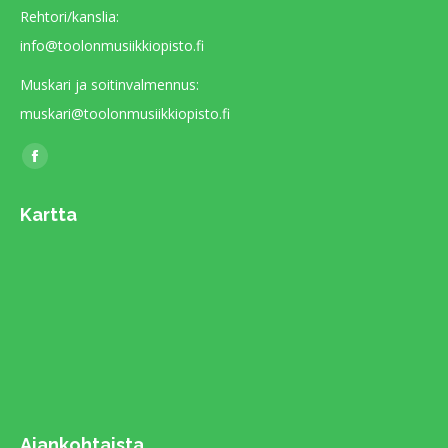
Rehtori/kanslia:
info@toolonmusiikkiopisto.fi
Muskari ja soitinvalmennus:
muskari@toolonmusiikkiopisto.fi
Find us on:
Facebook
page
Kartta
opens
in
new
window
Ajankohtaista