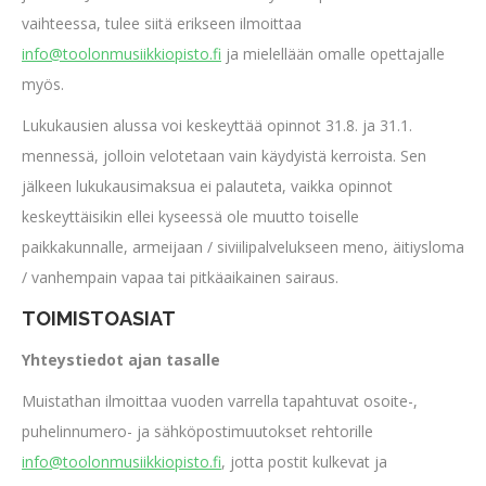
vaihteessa, tulee siitä erikseen ilmoittaa
info@toolonmusiikkiopisto.fi
ja mielellään omalle opettajalle
myös.
Lukukausien alussa voi keskeyttää opinnot 31.8. ja 31.1.
mennessä, jolloin velotetaan vain käydyistä kerroista. Sen
jälkeen lukukausimaksua ei palauteta, vaikka opinnot
keskeyttäisikin ellei kyseessä ole muutto toiselle
paikkakunnalle, armeijaan / siviilipalvelukseen meno, äitiysloma
/ vanhempain vapaa tai pitkäaikainen sairaus.
TOIMISTOASIAT
Yhteystiedot ajan tasalle
Muistathan ilmoittaa vuoden varrella tapahtuvat osoite-,
puhelinnumero- ja sähköpostimuutokset rehtorille
info@toolonmusiikkiopisto.fi
, jotta postit kulkevat ja