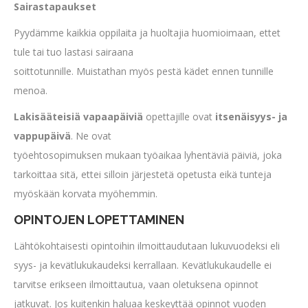
Sairastapaukset
Pyydämme kaikkia oppilaita ja huoltajia huomioimaan, ettet
tule tai tuo lastasi sairaana
soittotunnille. Muistathan myös pestä kädet ennen tunnille
menoa.
Lakisääteisiä vapaapäiviä
opettajille ovat
itsenäisyys- ja
vappupäivä
. Ne ovat
työehtosopimuksen mukaan työaikaa lyhentäviä päiviä, joka
tarkoittaa sitä, ettei silloin järjestetä opetusta eikä tunteja
myöskään korvata myöhemmin.
OPINTOJEN LOPETTAMINEN
Lähtökohtaisesti opintoihin ilmoittaudutaan lukuvuodeksi eli
syys- ja kevätlukukaudeksi kerrallaan. Kevätlukukaudelle ei
tarvitse erikseen ilmoittautua, vaan oletuksena opinnot
jatkuvat. Jos kuitenkin haluaa keskeyttää opinnot vuoden