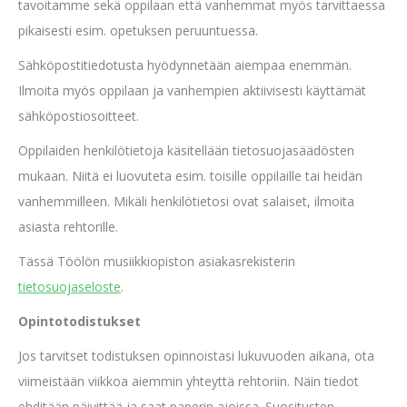
tavoitamme sekä oppilaan että vanhemmat myös tarvittaessa
pikaisesti esim. opetuksen peruuntuessa.
Sähköpostitiedotusta hyödynnetään aiempaa enemmän.
Ilmoita myös oppilaan ja vanhempien aktiivisesti käyttämät
sähköpostiosoitteet.
Oppilaiden henkilötietoja käsitellään tietosuojasäädösten
mukaan. Niitä ei luovuteta esim. toisille oppilaille tai heidän
vanhemmilleen. Mikäli henkilötietosi ovat salaiset, ilmoita
asiasta rehtorille.
Tässä Töölön musiikkiopiston asiakasrekisterin
tietosuojaseloste
.
Opintotodistukset
Jos tarvitset todistuksen opinnoistasi lukuvuoden aikana, ota
viimeistään viikkoa aiemmin yhteyttä rehtoriin. Näin tiedot
ehditään päivittää ja saat paperin ajoissa. Suositusten