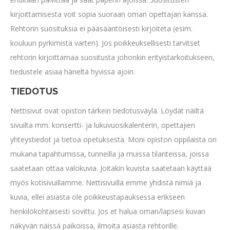
kirjoittamisesta voit sopia suoraan oman opettajan kanssa.
Rehtorin suosituksia ei pääsääntöisesti kirjoiteta (esim.
kouluun pyrkimistä varten). Jos poikkeuksellisesti tarvitset
rehtorin kirjoittamaa suositusta johonkin erityistarkoitukseen,
tiedustele asiaa häneltä hyvissä ajoin.
TIEDOTUS
Nettisivut ovat opiston tärkein tiedotusväylä. Löydät näiltä
sivuilta mm. konsertti- ja lukuvuosikalenterin, opettajien
yhteystiedot ja tietoa opetuksesta. Moni opiston oppilaista on
mukana tapahtumissa, tunneilla ja muissa tilanteissa, joissa
saatetaan ottaa valokuvia. Joitakin kuvista saatetaan käyttää
myös kotisivuillamme. Nettisivuilla emme yhdistä nimiä ja
kuvia, ellei asiasta ole poikkeustapauksessa erikseen
henkilökohtaisesti sovittu. Jos et halua oman/lapsesi kuvan
näkyvän näissä paikoissa, ilmoita asiasta rehtorille.