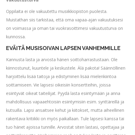
Oppilaita ei ole vakuutettu musiikkiopiston puolesta.
Muistathan siis tarkistaa, että oma vapaa-ajan vakuutuksesi
on voimassa ja oman tai vuokrasoittimesi vakuutusturva on
kunnossa.
EVÄITÄ MUSISOIVAN LAPSEN VANHEMMILLE
Kannusta lasta ja arvosta hänen soittoharrastustaan. Ole
kiinnostunut, kuuntele ja keskustele. Älä pakota! Säännöllinen
harjoittelu lisää taitoja ja edistyminen lisää mielenkiintoa
soittamiseen. Vie lapsesi oikeisiin konsertteihin, joissa
esiintyvät oikeat taiteilijat. Pyydä lasta esiintymään ja anna
mahdollisuus vapaaehtoisiin esiintymisiin esim. synttäreillä ja
kutsuilla. Lapsi ansaitsee kehut ja kiitokset, mutta aiheellinen
rakentava kritiikki on myös paikallaan. Tule lapsesi kanssa tai
tuo hänet ajoissa tunnille. Arvostat siten lastasi, opettajaa ja