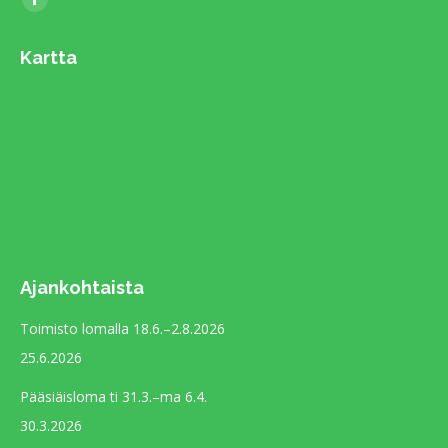
Facebook
page
Kartta
opens
in
new
window
Ajankohtaista
Toimisto lomalla 18.6.–2.8.2026
25.6.2026
Pääsiäisloma ti 31.3.–ma 6.4.
30.3.2026