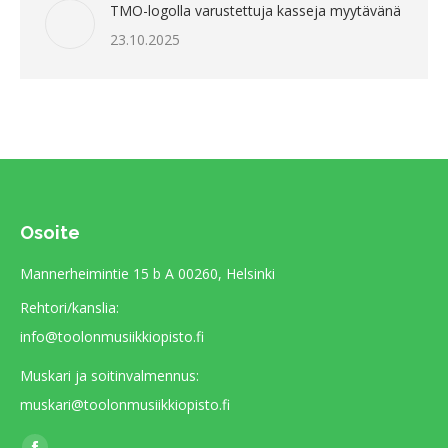
TMO-logolla varustettuja kasseja myytävänä
23.10.2025
Osoite
Mannerheimintie 15 b A 00260, Helsinki
Rehtori/kanslia:
info@toolonmusiikkiopisto.fi
Muskari ja soitinvalmennus:
muskari@toolonmusiikkiopisto.fi
Find us on: