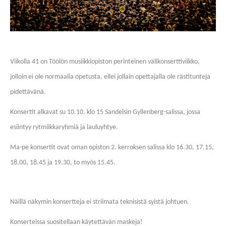
Viikolla 41 on Töölön musiikkiopiston perinteinen välikonserttiviikko,
jolloin ei ole normaalia opetusta, ellei jollain opettajalla ole rästitunteja
pidettävänä.
Konsertit alkavat su 10.10. klo 15 Sandelsin Gyllenberg-salissa, jossa
esiintyy rytmiikkaryhmiä ja lauluyhtye.
Ma-pe konsertit ovat oman opiston 2. kerroksen salissa klo 16.30, 17.15,
18.00, 18.45 ja 19.30, to myös 15.45.
Näillä näkymin konsertteja ei striimata teknisistä syistä johtuen.
Konserteissa suositellaan käytettävän maskeja!