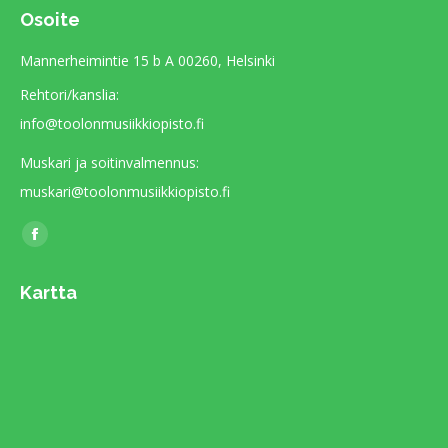
Osoite
Mannerheimintie 15 b A 00260, Helsinki
Rehtori/kanslia:
info@toolonmusiikkiopisto.fi
Muskari ja soitinvalmennus:
muskari@toolonmusiikkiopisto.fi
Find us on:
Facebook
page
Kartta
opens
in
new
window