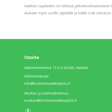
Kaikkien oppilaiden on tehtävä jatkoilmoittautuminen 
avataan myös uusille oppilaille ja kaikki ovat samassa
Osoite
Mannerheimintie 15 b A 00260, Helsinki
Rehtori/kanslia:
info@toolonmusiikkiopisto.fi
Muskari ja soitinvalmennus:
muskari@toolonmusiikkiopisto.fi
Find us on: