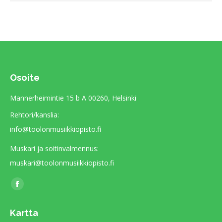
Osoite
Mannerheimintie 15 b A 00260, Helsinki
Rehtori/kanslia:
info@toolonmusiikkiopisto.fi
Muskari ja soitinvalmennus:
muskari@toolonmusiikkiopisto.fi
Find us on:
Facebook
page
Kartta
opens