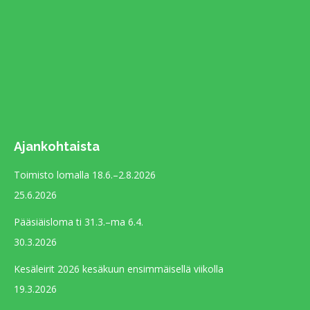
in
new
window
Ajankohtaista
Toimisto lomalla 18.6.–2.8.2026
25.6.2026
Pääsiäisloma ti 31.3.–ma 6.4.
30.3.2026
Kesäleirit 2026 kesäkuun ensimmäisellä viikolla
19.3.2026