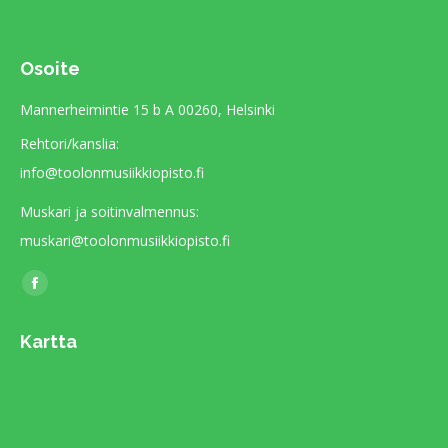
Osoite
Mannerheimintie 15 b A 00260, Helsinki
Rehtori/kanslia:
info@toolonmusiikkiopisto.fi
Muskari ja soitinvalmennus:
muskari@toolonmusiikkiopisto.fi
Find us on:
Facebook
page
Kartta
opens
in
new
window