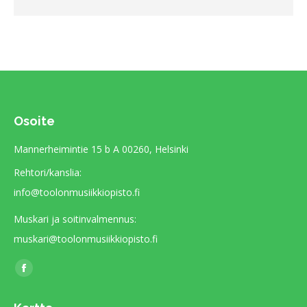
Osoite
Mannerheimintie 15 b A 00260, Helsinki
Rehtori/kanslia:
info@toolonmusiikkiopisto.fi
Muskari ja soitinvalmennus:
muskari@toolonmusiikkiopisto.fi
Find us on:
Facebook
page