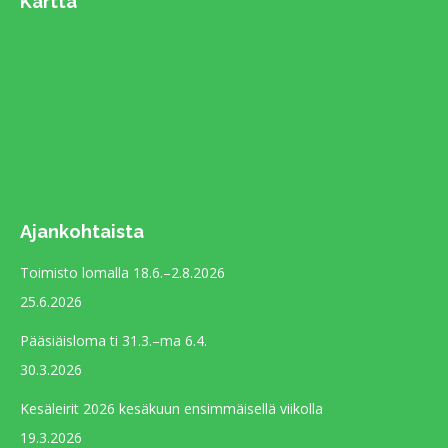
Kartta
opens
in
new
window
Ajankohtaista
Toimisto lomalla 18.6.–2.8.2026
25.6.2026
Pääsiäisloma ti 31.3.–ma 6.4.
30.3.2026
Kesäleirit 2026 kesäkuun ensimmäisellä viikolla
19.3.2026